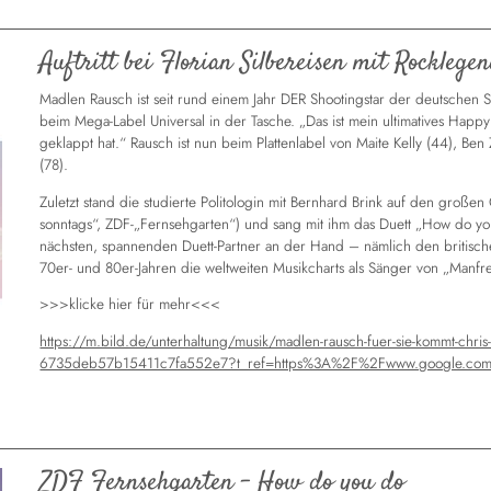
Auftritt bei Florian Silbereisen mit Rockleg
Madlen Rausch ist seit rund einem Jahr DER Shootingstar der deutschen 
beim Mega-Label Universal in der Tasche. „Das ist mein ultimatives Happy
geklappt hat.“ Rausch ist nun beim Plattenlabel von Maite Kelly (44), B
(78).
Zuletzt stand die studierte Politologin mit Bernhard Brink auf den gro
sonntags“, ZDF-„Fernsehgarten“) und sang mit ihm das Duett „How do yo
nächsten, spannenden Duett-Partner an der Hand – nämlich den britisch
70er- und 80er-Jahren die weltweiten Musikcharts als Sänger von „Manfre
>>>klicke hier für mehr<<<
https://m.bild.de/unterhaltung/musik/madlen-rausch-fuer-sie-kommt-chri
6735deb57b15411c7fa552e7?t_ref=https%3A%2F%2Fwww.google.co
ZDF Fernsehgarten - How do you do