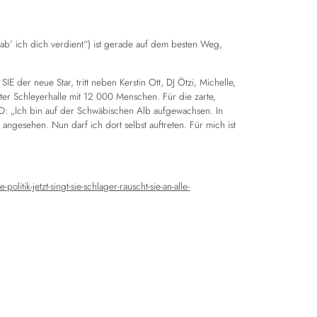
b’ ich dich verdient“) ist gerade auf dem besten Weg,
 der neue Star, tritt neben Kerstin Ott, DJ Ötzi, Michelle,
arter Schleyerhalle mit 12 000 Menschen. Für die zarte,
 BILD: „Ich bin auf der Schwäbischen Alb aufgewachsen. In
 angesehen. Nun darf ich dort selbst auftreten. Für mich ist
itik-jetzt-singt-sie-schlager-rauscht-sie-an-alle-