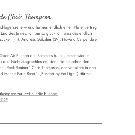
ende Chris Thompson
Schlagerszene – und hat nun endlich einen Plattenvertrag
 End des Jahres, ich bin so glücklich, dass das endlich
en Zucker (41), Andreas Gabalier (39), Howard Carpendale
ßen Open-Air-Bühnen des Sommers (u. a. „Immer wieder
u do“. Nicht ausgeschlossen, denn sie hat schon den
en „Rock-Rentner“ Chris Thompson, der vor allem in den
d Mann’s Earth Band“ („Blinded by the Light“) stürmte.
s-thompson-zurueck-auf-die-buehne-
m%2F