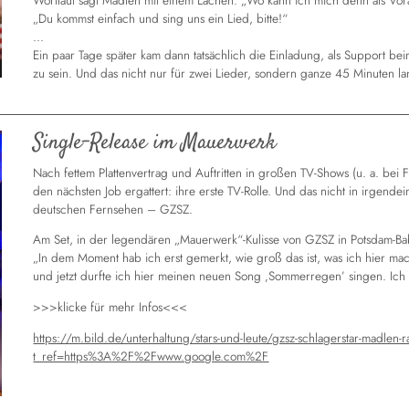
Wortlaut sagt Madlen mit einem Lachen: „Wo kann ich mich denn als Vo
„Du kommst einfach und sing uns ein Lied, bitte!“
...
Ein paar Tage später kam dann tatsächlich die Einladung, als Support b
zu sein. Und das nicht nur für zwei Lieder, sondern ganze 45 Minuten la
Single-Release im Mauerwerk
Nach fettem Plattenvertrag und Auftritten in großen TV-Shows (u. a. bei F
den nächsten Job ergattert: ihre erste TV-Rolle. Und das nicht in irgende
deutschen Fernsehen – GZSZ.
Am Set, in der legendären „Mauerwerk“-Kulisse von GZSZ in Potsdam-Ba
„In dem Moment hab ich erst gemerkt, wie groß das ist, was ich hier ma
und jetzt durfte ich hier meinen neuen Song ‚Sommerregen’ singen. Ich w
>>>klicke für mehr Infos<<<
https://m.bild.de/unterhaltung/stars-und-leute/gzsz-schlagerstar-madl
t_ref=https%3A%2F%2Fwww.google.com%2F