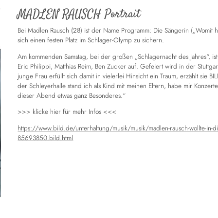
MADLEN RAUSCH Portrait
Bei Madlen Rausch (28) ist der Name Programm: Die Sängerin („Womit ha
sich einen festen Platz im Schlager-Olymp zu sichern.
Am kommenden Samstag, bei der großen „Schlagernacht des Jahres“, ist SIE
Eric Philippi, Matthias Reim, Ben Zucker auf. Gefeiert wird in der Stuttg
junge Frau erfüllt sich damit in vielerlei Hinsicht ein Traum, erzählt sie
der Schleyerhalle stand ich als Kind mit meinen Eltern, habe mir Konzerte
dieser Abend etwas ganz Besonderes.“
>>> klicke hier für mehr Infos <<<
https://www.bild.de/unterhaltung/musik/musik/madlen-rausch-wollte-in-die-pol
85693850.bild.html