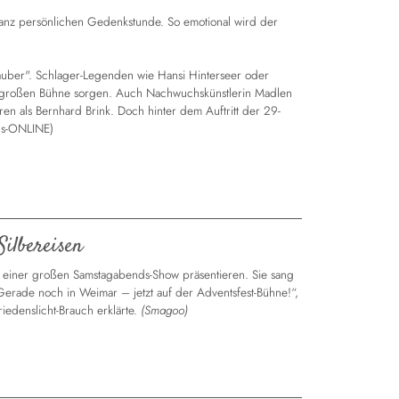
anz persönlichen Gedenkstunde. So emotional wird der
auber". Schlager-Legenden wie Hansi Hinterseer oder
großen Bühne sorgen. Auch Nachwuchskünstlerin Madlen
en als Bernhard Brink. Doch hinter dem Auftritt der 29-
ocus-ONLINE)
Silbereisen
 einer großen Samstagabends-Show präsentieren. Sie sang
 „Gerade noch in Weimar – jetzt auf der Adventsfest-Bühne!“,
iedenslicht-Brauch erklärte.
(Smagoo)