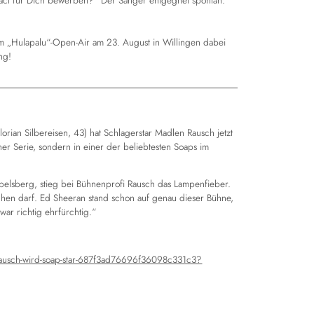
ract für Dich bewerben?“ Der Sänger entgegnet spontan:
eim „Hulapalu“-Open-Air am 23. August in Willingen dabei
ng!
lorian Silbereisen, 43) hat Schlagerstar Madlen Rausch jetzt
iner Serie, sondern in einer der beliebtesten Soaps im
belsberg, stieg bei Bühnenprofi Rausch das Lampenfieber.
chen darf. Ed Sheeran stand schon auf genau dieser Bühne,
ar richtig ehrfürchtig.“
en-rausch-wird-soap-star-687f3ad76696f36098c331c3?